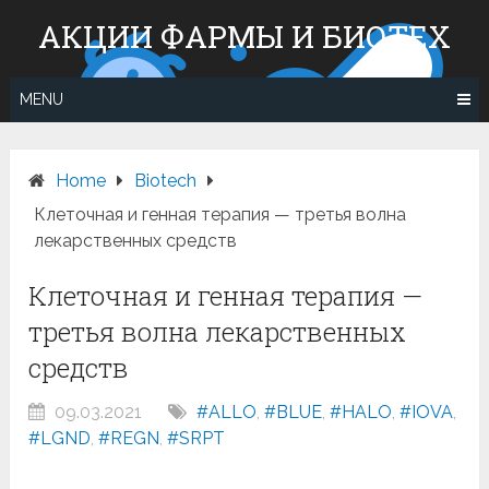
Skip
АКЦИИ ФАРМЫ И БИОТЕХ
to
content
MENU
Home
Вiotech
Клеточная и генная терапия — третья волна
лекарственных средств
Клеточная и генная терапия —
третья волна лекарственных
средств
09.03.2021
#ALLO
,
#BLUE
,
#HALO
,
#IOVA
,
#LGND
,
#REGN
,
#SRPT