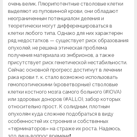
очень велик. Плюрипотентные стволовые клетки
выделяют из пуповинной крови, они обладают
неограниченным потенциалом деления и
теоретически могут дифференцироваться в
клетки любого типа. Однако для них характерен
ряд недостатков — существует риск образования
опухолей, не решена этическая проблема
получения материала из эмбрионов, а также
присутствует риск генетической нестабильности.
Сейчас основной прогресс достигнут в лечении
рака крови т. к. стало возможно использовать
гемопоэтическими (кроветворные) стволовые
клетки костного мозга cамого больного (#IOVA)
или здоровых доноров (#ALLO), забор которых
относительно прост. К солидным, плотным
опухолям куда сложнее подобраться в виду
особенностей их строения и собственных
«терминаторов» на страже их роста. Надеюсь,
это лишь вопрос времени❗