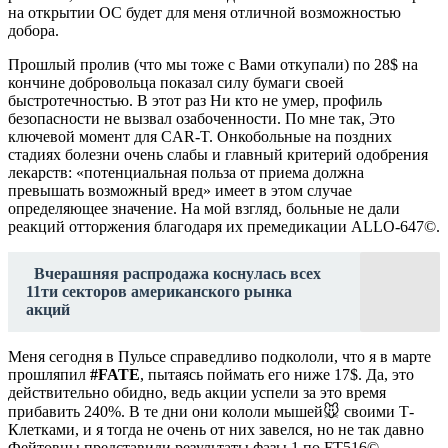
на открытии ОС будет для меня отличной возможностью
добора.
Прошлый пролив (что мы тоже с Вами откупали) по 28$ на
кончине добровольца показал силу бумаги своей
быстротечностью. В этот раз Ни кто не умер, профиль
безопасности не вызвал озабоченности. По мне так, Это
ключевой момент для CAR-T. Онкобольные на поздних
стадиях болезни очень слабы и главный критерий одобрения
лекарств: «потенциальная польза от приема должна
превышать возможный вред» имеет в этом случае
определяющее значение. На мой взгляд, больные не дали
реакций отторжения благодаря их премедикации ALLO-647©.
Вчерашняя распродажа коснулась всех
11ти секторов американского рынка
акций
Меня сегодня в Пульсе справедливо подкололи, что я в марте
прошляпил
#FATE
, пытаясь поймать его ниже 17$. Да, это
действительно обидно, ведь акции успели за это время
прибавить 240%. В те дни они кололи мышей🐭 своими Т-
Клетками, и я тогда не очень от них завелся, но не так давно
Фейтовцы представили результаты фазы 1 по FT516© .