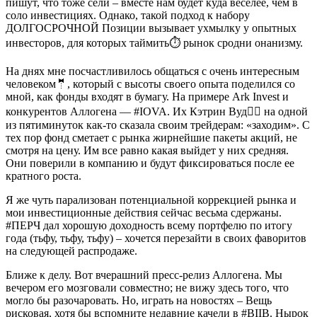
пишут, что тоже сели – вместе нам будет куда веселее, чем в
соло инвестициях. Однако, такой подход к набору
ДОЛГОСРОЧНОЙ Позиции вызывает ухмылку у опытных
инвесторов, для которых таймить⏱ рынок сродни онанизму.
На днях мне посчастливилось общаться с очень интересным
человеком🤵, который с высоты своего опыта поделился со
мной, как фонды входят в бумагу. На примере Ark Invest и
конкурентов Аллогена — #IOVA. Их Кэтрин Вуд💁‍♀ на одной
из пятиминуток как-то сказала своим трейдерам: «заходим». С
тех пор фонд сметает с рынка жирнейшие пакеты акций, не
смотря на цену. Им все равно какая выйдет у них средняя.
Они поверили в компанию и будут фиксироваться после ее
кратного роста.
Я же чуть парализован потенциальной коррекцией рынка и
мои инвестиционные действия сейчас весьма сдержаны.
#ПЕРЧ дал хорошую доходность всему портфелю по итогу
года (тьфу, тьфу, тьфу) – хочется перезайти в своих фаворитов
на следующей распродаже.
Ближе к делу. Вот вчерашний пресс-релиз Аллогена. Мы
вечером его мозговали совместно; не вижу здесь того, что
могло бы разочаровать. Но, играть на новостях – Вещь
рисковая, хотя бы вспомните недавние качели в #BIIB. Нырок