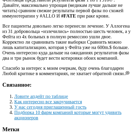
Давайте, максимально упрощая (медикам лучше дальше не
читать) сравним свежие результаты первой фазы по схожей
иммунотерапии у #ALLO И
#FATE
при раке крови.
Все пациенты довольно легко перенесли лечение. У Аллогена
из 31 добровольца «излечились» полностью шесть человек, а у
Фейта из 4х больных в полную ремиссию ушли двое.
Корректно ли сравнивать такие выборки Сравнить можно
лишь капитализацию, которая у Фейта уже на 600m.$ больше.
Очень интересно куда дальше на ожиданиях результатов фазы
два и три рынок будет вести котировки обоих компаний.
Спасибо за интерес к моим очеркам, буду очень благодарен
Любой критике в комментариях, не хватает обратной связи.💭
Связанное:
Ловите апдейт по таблице
Как интересно все закручивается
У нас сегодня приглашенный гость
Подборка 10 фарм компаний которые могут удивить
акционеров
Метки