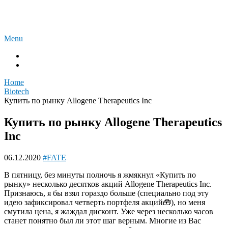
Skip
Акции фармы и биотех
to
content
Menu
Вiotech
К размышлению
Home
Вiotech
Купить по рынку Allogene Therapeutics Inc
Купить по рынку Allogene Therapeutics
Inc
06.12.2020
#FATE
В пятницу, без минуты полночь я жмякнул «Купить по
рынку» несколько десятков акций Allogene Therapeutics Inc.
Признаюсь, я бы взял гораздо больше (специально под эту
идею зафиксировал четверть портфеля акций🧰), но меня
смутила цена, я жаждал дисконт. Уже через несколько часов
станет понятно был ли этот шаг верным. Многие из Вас