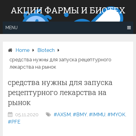
Skip
АКЦИИ ФАРМЫ И БИОТЕХ
to
content
MENU
Home
Вiotech
средства нужны для запуска рецептурного
лекарства на рынок
средства нужны для запуска
рецептурного лекарства на
рынок
05.11.2020
#AXSM
,
#BMY
,
#IMMU
,
#MYOK
,
#PFE