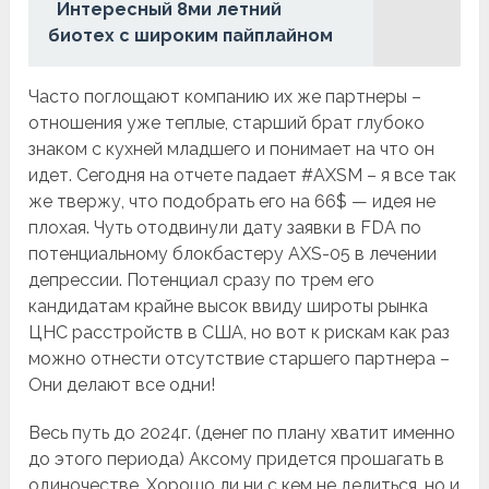
Интересный 8ми летний
биотех с широким пайплайном
Часто поглощают компанию их же партнеры –
отношения уже теплые, старший брат глубоко
знаком с кухней младшего и понимает на что он
идет. Сегодня на отчете падает #AXSM – я все так
же твержу, что подобрать его на 66$ — идея не
плохая. Чуть отодвинули дату заявки в FDA по
потенциальному блокбастеру AXS-05 в лечении
депрессии. Потенциал сразу по трем его
кандидатам крайне высок ввиду широты рынка
ЦНС расстройств в США, но вот к рискам как раз
можно отнести отсутствие старшего партнера –
Они делают все одни!
Весь путь до 2024г. (денег по плану хватит именно
до этого периода) Аксому придется прошагать в
одиночестве. Хорошо ли ни с кем не делиться, но и