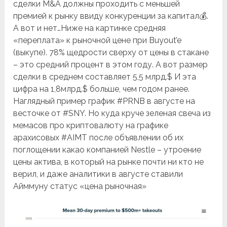
сделки M&A должны проходить с меньшей
премией к рынку ввиду конкуренции за капитал💰.
А вот и нет…Ниже на картинке средняя
«переплата» к рыночной цене при Buyout’e
(выкупе). 78% щедрости сверху от цены в стакане
– это средний процент в этом году. А вот размер
сделки в среднем составляет 5,5 млрд.$ И эта
цифра на 1,8млрд.$ больше, чем годом ранее.
Наглядный пример график #PRNB в августе на
весточке от #SNY. Но куда круче зеленая свеча из
мемасов про криптовалюту на графике
арахисовых #AIMT после объявлении об их
поглощении какао компанией Nestle – утроение
цены актива, в который на рынке почти ни кто не
верил, и даже аналитики в августе ставили
Айммуну статус «цена рыночная»