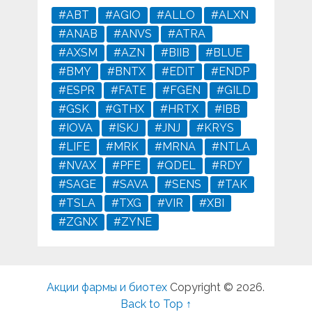
#ABT
#AGIO
#ALLO
#ALXN
#ANAB
#ANVS
#ATRA
#AXSM
#AZN
#BIIB
#BLUE
#BMY
#BNTX
#EDIT
#ENDP
#ESPR
#FATE
#FGEN
#GILD
#GSK
#GTHX
#HRTX
#IBB
#IOVA
#ISKJ
#JNJ
#KRYS
#LIFE
#MRK
#MRNA
#NTLA
#NVAX
#PFE
#QDEL
#RDY
#SAGE
#SAVA
#SENS
#TAK
#TSLA
#TXG
#VIR
#XBI
#ZGNX
#ZYNE
Акции фармы и биотех
Copyright © 2026.
Back to Top ↑