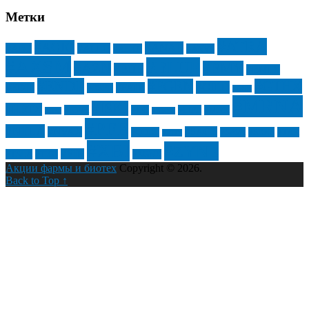
Метки
#ATRA
#AGIO
#ANAB
#ABT
#ALLO
#ALXN
#ANVS
#AXSM
#BLUE
#AZN
#BMY
#BIIB
#BNTX
#ENDP
#FGEN
#GTHX
#GILD
#EDIT
#FATE
#ESPR
#GSK
#MRNA
#ISKJ
#HRTX
#IOVA
#JNJ
#LIFE
#MRK
#IBB
#KRYS
#PFE
#NTLA
#NVAX
#SAGE
#QDEL
#SAVA
#SENS
#TAK
#RDY
#XBI
#ZYNE
#VIR
#TSLA
#TXG
#ZGNX
Акции фармы и биотех
Copyright © 2026.
Back to Top ↑