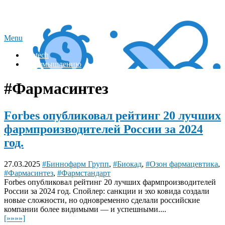
Skip
Акции фармы и биотех
to
content
Menu
Вiotech
К размышлению
#Фармасинтез
Forbes опубликовал рейтинг 20 лучших
фармпроизводителей России за 2024
год.
27.03.2025
#Биннофарм Групп
,
#Биокад
,
#Озон фармацевтика
,
#Фармасинтез
,
#Фармстандарт
Forbes опубликовал рейтинг 20 лучших фармпроизводителей
России за 2024 год. Спойлер: санкции и эхо ковида создали
новые сложности, но одновременно сделали российские
компании более видимыми — и успешными....
[»»»»]