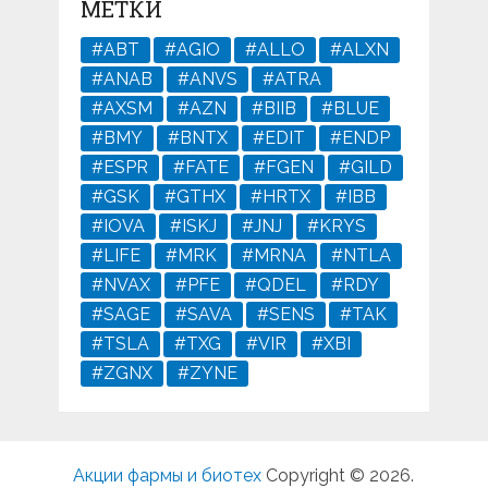
МЕТКИ
#ABT
#AGIO
#ALLO
#ALXN
#ANAB
#ANVS
#ATRA
#AXSM
#AZN
#BIIB
#BLUE
#BMY
#BNTX
#EDIT
#ENDP
#ESPR
#FATE
#FGEN
#GILD
#GSK
#GTHX
#HRTX
#IBB
#IOVA
#ISKJ
#JNJ
#KRYS
#LIFE
#MRK
#MRNA
#NTLA
#NVAX
#PFE
#QDEL
#RDY
#SAGE
#SAVA
#SENS
#TAK
#TSLA
#TXG
#VIR
#XBI
#ZGNX
#ZYNE
Акции фармы и биотех
Copyright © 2026.