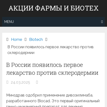
Skip
АКЦИИ ФАРМЫ И БИОТЕХ
to
content
MENU
Home
Вiotech
В России появилось первое лекарство против
склеродермии
В России появилось первое
лекарство против склеродермии
24.03.2025
Минздрав одобрил применение дивозилимаба,
разработанного Biocad. Это первый оригинальный
генно-инженерный препарат для лечения