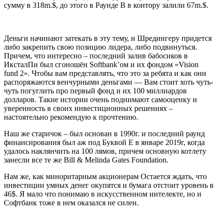
сумму в 318m.$, до этого в Раунде В в контору залили 67m.$.
Деньги начинают затекать в эту тему, и Шредингеру придется
либо закрепить свою позицию лидера, либо подвинуться.
Причем, что интересно – последний залив бабосиков в
ИксталПи был сгоношён Softbank’ом и их фондом «Vision
fund 2». Чтобы вам представлять, что это за ребята и как они
распоряжаются венчурными деньгами — Вам стоит хоть чуть-
чуть погуглить про первый фонд и их 100 миллиардов
долларов. Такие истории очень поднимают самооценку и
уверенность в своих инвестиционных решениях –
настоятельно рекомендую к прочтению.
Наш же старичок – был основан в 1990г. и последний раунд
финансирования был аж под Буквой E в январе 2019г, когда
удалось наклянчить на 100 лямов, причем основную котлету
занесли все те же Bill & Melinda Gates Foundation.
Нам же, как миноритарным акционерам Остается ждать, что
инвестиции умных денег окупятся и бумага отстоит уровень в
46$. Я мало что понимаю в искусственном интелекте, но и
Софтбанк тоже в нем оказался не силен.