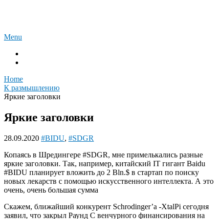
Skip
Акции фармы и биотех
to
content
Menu
Вiotech
К размышлению
Home
К размышлению
Яркие заголовки
Яркие заголовки
28.09.2020
#BIDU
,
#SDGR
Копаясь в Шредингере #SDGR, мне примелькались разные
яркие заголовки. Так, например, китайский IT гигант Baidu
#BIDU планирует вложить до 2 Bln.$ в стартап по поиску
новых лекарств с помощью искусственного интеллекта. А это
очень, очень большая сумма
Скажем, ближайший конкурент Schrodinger’а -XtalPi сегодня
заявил, что закрыл Раунд С венчурного финансирования на