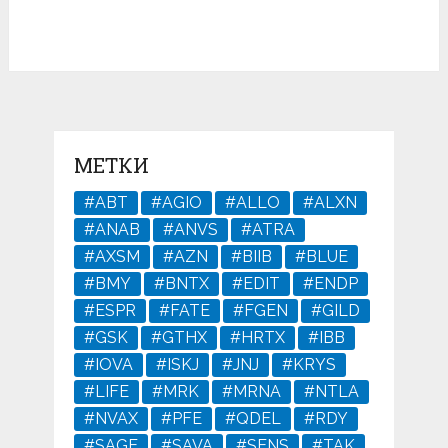
МЕТКИ
#ABT
#AGIO
#ALLO
#ALXN
#ANAB
#ANVS
#ATRA
#AXSM
#AZN
#BIIB
#BLUE
#BMY
#BNTX
#EDIT
#ENDP
#ESPR
#FATE
#FGEN
#GILD
#GSK
#GTHX
#HRTX
#IBB
#IOVA
#ISKJ
#JNJ
#KRYS
#LIFE
#MRK
#MRNA
#NTLA
#NVAX
#PFE
#QDEL
#RDY
#SAGE
#SAVA
#SENS
#TAK