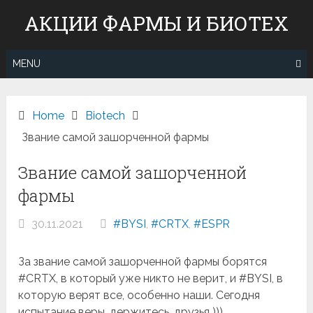
Skip
АКЦИИ ФАРМЫ И БИОТЕХ
to
content
MENU
Home
Вiotech
Звание самой зашорченной фармы
Звание самой зашорченной
фармы
30.11.2021
#BYSI
,
#CRTX
,
#ESPR
За звание самой зашорченной фармы борятся
#CRTX, в который уже никто не верит, и #BYSI, в
которую верят все, особенно наши. Сегодня
испытание веры, держитесь, друзья )))