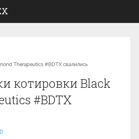
ЕХ
amond Therapeutics #BDTX свалились
ки котировки Black
eutics #BDTX
LD