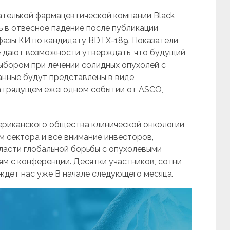
ателькой фармацевтической компании Black
ь в отвесное падение после публикации
фазы КИ по кандидату BDTX-189. Показатели
е дают возможности утверждать, что будущий
ыбором при лечении солидных опухолей с
анные будут представлены в виде
а грядущем ежегодном событии от ASCO,
ериканского общества клинической онкологии
м сектора и все внимание инвесторов,
бласти глобальной борьбы с опухолевыми
м с конференции. Десятки участников, сотни
 ждет нас уже В начале следующего месяца.