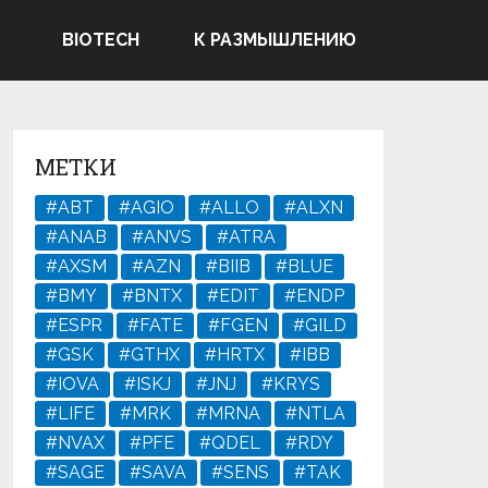
ВIOTECH
К РАЗМЫШЛЕНИЮ
МЕТКИ
#ABT
#AGIO
#ALLO
#ALXN
#ANAB
#ANVS
#ATRA
#AXSM
#AZN
#BIIB
#BLUE
#BMY
#BNTX
#EDIT
#ENDP
#ESPR
#FATE
#FGEN
#GILD
#GSK
#GTHX
#HRTX
#IBB
#IOVA
#ISKJ
#JNJ
#KRYS
#LIFE
#MRK
#MRNA
#NTLA
#NVAX
#PFE
#QDEL
#RDY
#SAGE
#SAVA
#SENS
#TAK