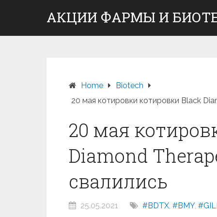
Skip
АКЦИИ ФАРМЫ И БИОТ
to
content
Home
Вiotech
20 мая котировки котировки Black Di
20 мая котиров
Diamond Therap
свалились
25.05.2021
#BDTX
,
#BMY
,
#GI