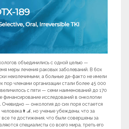
нкологов объединились с одной целью —
емя меры лечения раковых заболеваний. В 60х
ски неизлечимыми, а больные де-факто не имели
ех пор членами организации стали более 45 000
увеличилось с пяти — семи наименований до 170
е финансирование исследований в онкологии
. Очевидно — онкология до сих поря остается
человека👩‍🦼, но ученые убеждены, что за
 все те достижения, что были совершены за
вляются специалисты со всего мира, треть его