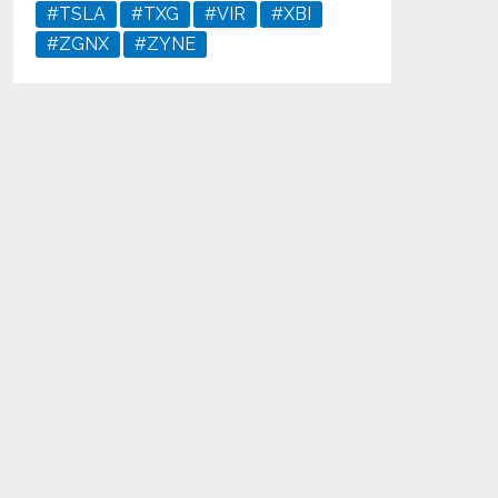
#TSLA
#TXG
#VIR
#XBI
#ZGNX
#ZYNE