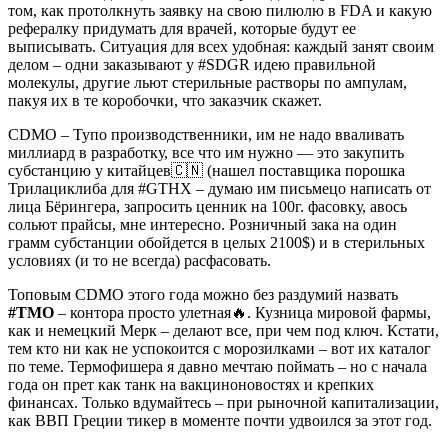
том, как протолкнуть заявку на свою пилюлю в FDA и какую
рефералку придумать для врачей, которые будут ее
выписывать. Ситуация для всех удобная: каждый занят своим
делом – одни заказывают у #SDGR идею правильной
молекулы, другие льют стерильные растворы по ампулам,
пакуя их в те коробочки, что заказчик скажет.
CDMO – Тупо производственники, им не надо вваливать
миллиард в разработку, все что им нужно — это закупить
субстанцию у китайцев🇨🇳 (нашел поставщика порошка
Трилациклиба для #GTHX – думаю им письмецо написать от
лица Бёрингера, запросить ценник на 100г. фасовку, авось
сольют прайсы, мне интересно. Розничный зака на один
грамм субстанции обойдется в целых 2100$) и в стерильных
условиях (и то не всегда) расфасовать.
Топовым CDMO этого года можно без раздумий назвать
#TMO
– контора просто улетная🔥. Кузница мировой фармы,
как и немецкий Мерк – делают все, при чем под ключ. Кстати,
тем кто ни как не успокоится с морозилками – вот их каталог
по теме. Термофишера я давно мечтаю поймать – но с начала
года он прет как танк на вакциноновостях и крепких
финансах. Только вдумайтесь – при рыночной капитализации,
как ВВП Греции тикер в моменте почти удвоился за этот год.