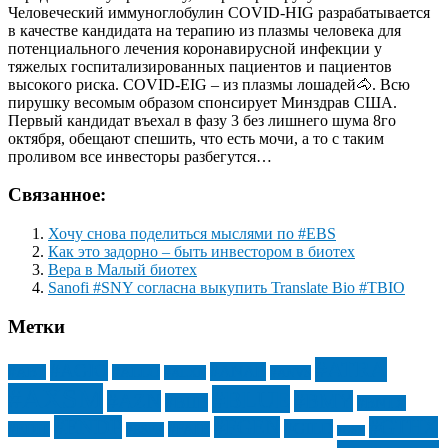
Человеческий иммуноглобулин COVID-HIG разрабатывается
в качестве кандидата на терапию из плазмы человека для
потенциального лечения коронавирусной инфекции у
тяжелых госпитализированных пациентов и пациентов
высокого риска. COVID-EIG – из плазмы лошадей🐴. Всю
пирушку весомым образом спонсирует Минздрав США.
Первый кандидат въехал в фазу 3 без лишнего шума 8го
октября, обещают спешить, что есть мочи, а то с таким
проливом все инвесторы разбегутся…
Связанное:
Хочу снова поделиться мыслями по #EBS
Как это задорно – быть инвестором в биотех
Вера в Малый биотех
Sanofi #SNY согласна выкупить Translate Bio #TBIO
Метки
#ATRA
#AGIO
#ANAB
#ABT
#ALLO
#ALXN
#ANVS
#AXSM
#BLUE
#AZN
#BMY
#BIIB
#BNTX
#ENDP
#FGEN
#GTHX
#GILD
#EDIT
#FATE
#ESPR
#GSK