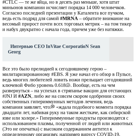
#CTLC — те же яйца, но в десять раз меньше, хотя штат
миньонов компании исчисляет порядка 14 000 человечков.
Согласно последней презентации у Каталента все пучком,
ведь есть подряд для самой
#MRNA
– обратите внимание на
весомый прирост почти всех торговых метрик – на том тикер
и набух двукратно с начала года, причем уже без натяжки.
Интервью CEO InVitae CorporatioN Sean
Georg
Все это было прелюдией к сегодняшнему герою –
милитаризированному #EBS. Я уже начал его обзор в Пульсе,
ведь многих любителей ловить ножи прельщает сегодняшний
ключевой Фибо уровень 0.618🐚. Вообще, есть на чем
развернуться – на успехах в стряпанье вакцин для отстающих
#JNJ И
#AZN
, либо же на совсем скором одобрении своих
собственных гипериммунных методов лечения, ведь
компания заявляет, что💭 «ждала подобного момента порядка
двадцати лет, набивая руку на таком жесткаче, как сибирской
язве или холере.» Гипериммунные продукты производятся с
использованием плазмы, полученной от людей или животных
(Это не опечатка) с высоким содержанием антител к
определенному организму, например вирусу COVID-19.