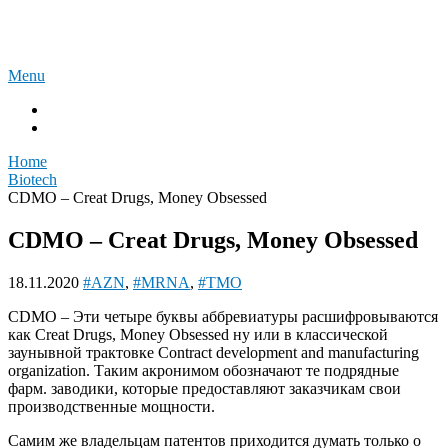
Skip
Акции фармы и биотех
to
content
Menu
Вiotech
К размышлению
Home
Вiotech
CDMO – Сreat Drugs, Money Obsessed
CDMO – Сreat Drugs, Money Obsessed
18.11.2020
#AZN
,
#MRNA
,
#TMO
CDMO – Эти четыре буквы аббревиатуры расшифровываются
как Сreat Drugs, Money Obsessed ну или в классической
заунывной трактовке Contract development and manufacturing
organization. Таким акронимом обозначают те подрядные
фарм. заводики, которые предоставляют заказчикам свои
производственные мощности.
Самим же владельцам патентов приходится думать только о