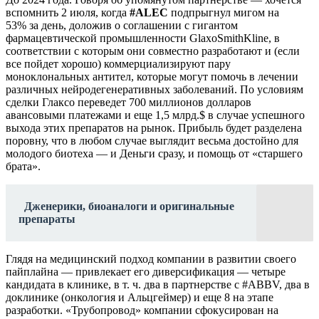
вспомнить 2 июля, когда
#ALEC
подпрыгнул мигом на
53% за день, доложив о соглашении с гигантом
фармацевтической промышленности GlaxoSmithKline, в
соответствии с которым они совместно разработают и (если
все пойдет хорошо) коммерциализируют пару
моноклональных антител, которые могут помочь в лечении
различных нейродегенеративных заболеваний. По условиям
сделки Глаксо переведет 700 миллионов долларов
авансовыми платежами и еще 1,5 млрд.$ в случае успешного
выхода этих препаратов на рынок. Прибыль будет разделена
поровну, что в любом случае выглядит весьма достойно для
молодого биотеха — и Деньги сразу, и помощь от «старшего
брата».
Дженерики, биоаналоги и оригинальные
препараты
Глядя на медицинский подход компании в развитии своего
пайплайна — привлекает его диверсификация — четыре
кандидата в клинике, в т. ч. два в партнерстве с #ABBV, два в
доклинике (онкология и Альцгеймер) и еще 8 на этапе
разработки. «Трубопровод» компании сфокусирован на