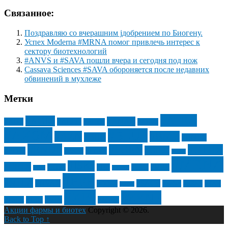
Связанное:
Поздравляю со вчерашним jдобрением по Биогену.
Успех Moderna #MRNA помог привлечь интерес к
сектору биотехнологий
#ANVS и #SAVA пошли вчера и сегодня под нож
Cassava Sciences #SAVA обороняется после недавних
обвинений в мухлеже
Метки
#ATRA
#AGIO
#ANAB
#ABT
#ALLO
#ALXN
#ANVS
#AXSM
#BLUE
#AZN
#BMY
#BIIB
#BNTX
#ENDP
#FGEN
#GTHX
#GILD
#EDIT
#FATE
#ESPR
#GSK
#MRNA
#ISKJ
#HRTX
#IOVA
#JNJ
#LIFE
#MRK
#IBB
#KRYS
#PFE
#NTLA
#NVAX
#SAGE
#QDEL
#SAVA
#SENS
#TAK
#RDY
#XBI
#ZYNE
#VIR
#TSLA
#TXG
#ZGNX
Акции фармы и биотех
Copyright © 2026.
Back to Top ↑