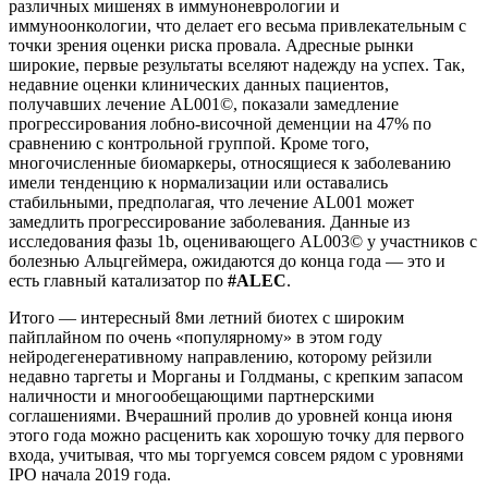
различных мишенях в иммуноневрологии и
иммуноонкологии, что делает его весьма привлекательным с
точки зрения оценки риска провала. Адресные рынки
широкие, первые результаты вселяют надежду на успех. Так,
недавние оценки клинических данных пациентов,
получавших лечение AL001©, показали замедление
прогрессирования лобно-височной деменции на 47% по
сравнению с контрольной группой. Кроме того,
многочисленные биомаркеры, относящиеся к заболеванию
имели тенденцию к нормализации или оставались
стабильными, предполагая, что лечение AL001 может
замедлить прогрессирование заболевания. Данные из
исследования фазы 1b, оценивающего AL003© у участников с
болезнью Альцгеймера, ожидаются до конца года — это и
есть главный катализатор по
#ALEC
.
Итого — интересный 8ми летний биотех с широким
пайплайном по очень «популярному» в этом году
нейродегенеративному направлению, которому рейзили
недавно таргеты и Морганы и Голдманы, с крепким запасом
наличности и многообещающими партнерскими
соглашениями. Вчерашний пролив до уровней конца июня
этого года можно расценить как хорошую точку для первого
входа, учитывая, что мы торгуемся совсем рядом с уровнями
IPO начала 2019 года.