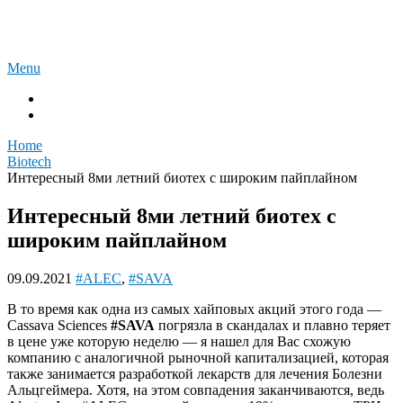
Skip
Акции фармы и биотех
to
content
Menu
Вiotech
К размышлению
Home
Вiotech
Интересный 8ми летний биотех с широким пайплайном
Интересный 8ми летний биотех с
широким пайплайном
09.09.2021
#ALEC
,
#SAVA
В то время как одна из самых хайповых акций этого года —
Cassava Sciences
#SAVA
погрязла в скандалах и плавно теряет
в цене уже которую неделю — я нашел для Вас схожую
компанию с аналогичной рыночной капитализацией, которая
также занимается разработкой лекарств для лечения Болезни
Альцгеймера. Хотя, на этом совпадения заканчиваются, ведь