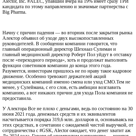
Alector, Inc. #ALEC, упавший вчера на 19% имеет сразу ТРИ
кандидата по этому направлению и значимые партнерства с
Big Pharma.
Начну с причин падения — во вторник после закрытия рынка
Алектор объявил об уходе двух высокопоставленных
руководителей. В сообщении компании говорится, что
главный операционный директор Шехнааз Сулиман и
главный медицинский директор Роберт Пол уйдут в отставку
после «переходного периода», хоть и продолжат выполнять
функции советников компании до конца этого года.
Разумеется, инвесторам пришлось не по нраву такое кадровое
движение. Особенно тревожит держателей акций
медицинских компаний именно смена или уход CMO.Тем не
менее, у Сулеймана, с его слов, есть амбиции возглавить
компанию, а вот никаких причин для ухода Пола компания не
предоставила.
У Алектора Все не плохо с деньгами, ведь по состоянию на 30
июня 2021 года. денежных средств и их эквивалентов
насчитывается порядка 319,6 млн. долларов и, основываясь на
этих средствах, в сочетании с ожидаемой чистой выручкой, от
сотрудничества с #GSK, Alector ожидает, что денег хватит аж
До 2024 года. Говоря об упомянутом партнерстве — хочется