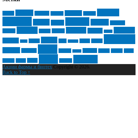
#ATRA
#AGIO
#ANAB
#ABT
#ALLO
#ALXN
#ANVS
#AXSM
#BLUE
#AZN
#BMY
#BIIB
#BNTX
#ENDP
#FGEN
#GTHX
#GILD
#EDIT
#FATE
#ESPR
#GSK
#MRNA
#ISKJ
#HRTX
#IOVA
#JNJ
#LIFE
#MRK
#IBB
#KRYS
#PFE
#NTLA
#NVAX
#SAGE
#QDEL
#SAVA
#SENS
#TAK
#RDY
#XBI
#ZYNE
#VIR
#TSLA
#TXG
#ZGNX
Акции фармы и биотех
Copyright © 2026.
Back to Top ↑