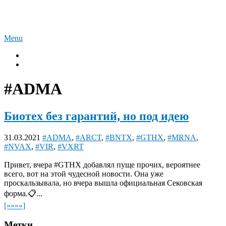
Skip
Акции фармы и биотех
to
content
Menu
Вiotech
К размышлению
#ADMA
Биотех без гарантий, но под идею
31.03.2021
#ADMA
,
#ARCT
,
#BNTX
,
#GTHX
,
#MRNA
,
#NVAX
,
#VIR
,
#VXRT
Привет, вчера #GTHX добавлял пуще прочих, вероятнее
всего, вот на этой чудесной новости. Она уже
проскальзывала, но вчера вышла официальная Сековская
форма.📋...
[»»»»]
Метки