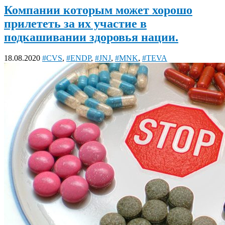
Компании которым может хорошо
прилететь за их участие в
подкашивании здоровья нации.
18.08.2020
#CVS
,
#ENDP
,
#JNJ
,
#MNK
,
#TEVA