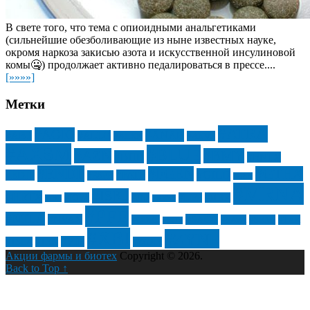
В свете того, что тема с опиоидными анальгетиками
(сильнейшие обезболивающие из ныне известных науке,
окромя наркоза закисью азота и искусственной инсулиновой
комы🤐) продолжает активно педалироваться в прессе....
[»»»»]
Метки
#ATRA
#AGIO
#ANAB
#ABT
#ALLO
#ALXN
#ANVS
#AXSM
#BLUE
#AZN
#BMY
#BIIB
#BNTX
#ENDP
#FGEN
#GTHX
#GILD
#EDIT
#FATE
#ESPR
#GSK
#MRNA
#ISKJ
#HRTX
#IOVA
#JNJ
#LIFE
#MRK
#IBB
#KRYS
#PFE
#NTLA
#NVAX
#SAGE
#QDEL
#SAVA
#SENS
#TAK
#RDY
#XBI
#ZYNE
#VIR
#TSLA
#TXG
#ZGNX
Акции фармы и биотех
Copyright © 2026.
Back to Top ↑