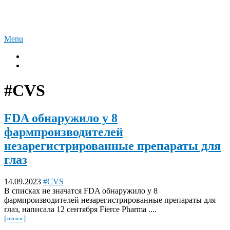
Skip
Акции фармы и биотех
to
content
Menu
Вiotech
К размышлению
#CVS
FDA обнаружило у 8
фармпроизводителей
незарегистрированные препараты для
глаз
14.09.2023
#CVS
В списках не значатся FDA обнаружило у 8
фармпроизводителей незарегистрированные препараты для
глаз, написала 12 сентября Fierce Pharma ....
[»»»»]