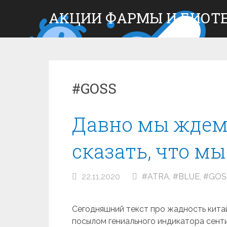
Skip
АКЦИИ ФАРМЫ И БИОТ
to
content
#GOSS
Давно мы ждем 
сказать, что мы
22.11.2020
#ATRA
,
#BLUE
,
#GOS
Сегодняшний текст про жадность кита
посылом гениального индикатора сенти