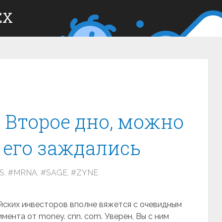
ЕХ
Второе дно, можно
 его заждались
S
,
#MRNA
,
#SAGE
,
#ZYNE
йских инвесторов вполне вяжется с очевидным
мента от money. cnn. com. Уверен, Вы с ним