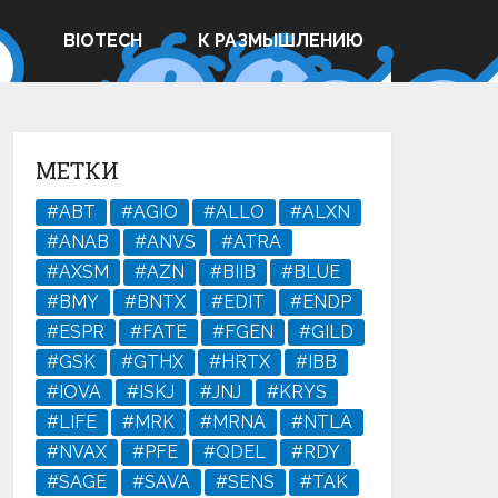
ВIOTECH
К РАЗМЫШЛЕНИЮ
МЕТКИ
#ABT
#AGIO
#ALLO
#ALXN
#ANAB
#ANVS
#ATRA
#AXSM
#AZN
#BIIB
#BLUE
#BMY
#BNTX
#EDIT
#ENDP
#ESPR
#FATE
#FGEN
#GILD
#GSK
#GTHX
#HRTX
#IBB
#IOVA
#ISKJ
#JNJ
#KRYS
#LIFE
#MRK
#MRNA
#NTLA
#NVAX
#PFE
#QDEL
#RDY
#SAGE
#SAVA
#SENS
#TAK