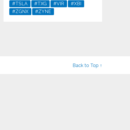
#TSLA
#TXG
#VIR
#XBI
#ZGNX
#ZYNE
Back to Top ↑